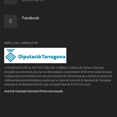
Facebook
AMB LA COL.LABORACIÓ DE:
A l’ASSOCIACIÓ PER AL REFUGI I CURA DELS ANIMALS (ARCA) de Tortosa, li ha estat
atorgada una subvenció, per a la cura dels animals i manteniment de les seves instal·lacions, a
l’empara de la convocatòria 2021 per a la concessió de subvencions per a entitats de protecció
i defensa dels animals domèstics, resolta per la Junta de Govern de la Diputació de Tarragona
amb data 21 de desembre de 2021, per un import final de 15.000,00 euros.
Acord de Concessió Subvenció Protectores animals