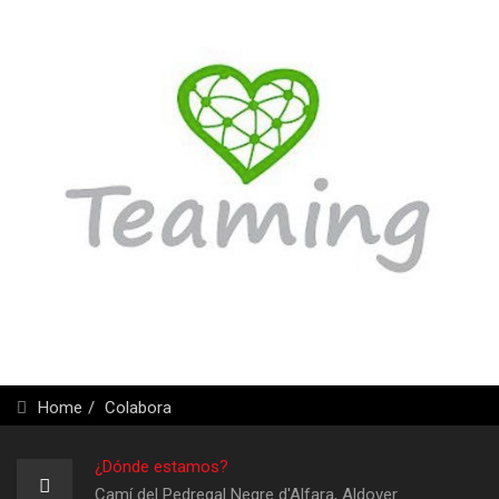
Home
Colabora
¿Dónde estamos?
Camí del Pedregal Negre d'Alfara, Aldover