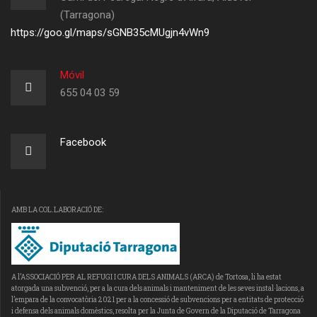
(Tarragona)
https://goo.gl/maps/sGNB35cMUgjn4vWn9
Móvil
655 04 03 59
Facebook
AMB LA COL.LABORACIÓ DE:
A l’ASSOCIACIÓ PER AL REFUGI I CURA DELS ANIMALS (ARCA) de Tortosa, li ha estat
atorgada una subvenció, per a la cura dels animals i manteniment de les seves instal·lacions, a
l’empara de la convocatòria 2021 per a la concessió de subvencions per a entitats de protecció
i defensa dels animals domèstics, resolta per la Junta de Govern de la Diputació de Tarragona