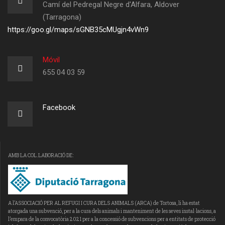
Camí del Pedregal Negre d'Alfara, Aldover
(Tarragona)
https://goo.gl/maps/sGNB35cMUgjn4vWn9
Móvil
655 04 03 59
Facebook
AMB LA COL.LABORACIÓ DE:
A l’ASSOCIACIÓ PER AL REFUGI I CURA DELS ANIMALS (ARCA) de Tortosa, li ha estat
atorgada una subvenció, per a la cura dels animals i manteniment de les seves instal·lacions, a
l’empara de la convocatòria 2021 per a la concessió de subvencions per a entitats de protecció