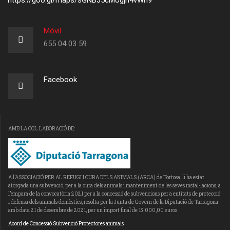
https://goo.gl/maps/sGNB35cMUgjn4vWn9
Móvil
655 04 03 59
Facebook
AMB LA COL.LABORACIÓ DE:
A l’ASSOCIACIÓ PER AL REFUGI I CURA DELS ANIMALS (ARCA) de Tortosa, li ha estat
atorgada una subvenció, per a la cura dels animals i manteniment de les seves instal·lacions, a
l’empara de la convocatòria 2021 per a la concessió de subvencions per a entitats de protecció
i defensa dels animals domèstics, resolta per la Junta de Govern de la Diputació de Tarragona
amb data 21 de desembre de 2021, per un import final de 15.000,00 euros.
Acord de Concessió Subvenció Protectores animals