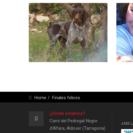
Home
Finales felices
¿Dónde estamos?
Camí del Pedregal Negre
AMB L
d'Alfara, Aldover (Tarragona)