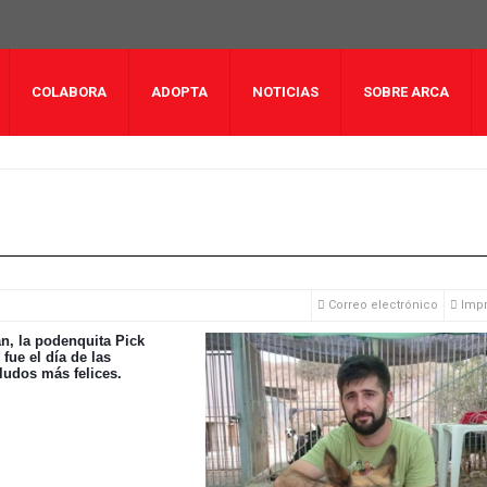
COLABORA
ADOPTA
NOTICIAS
SOBRE ARCA
Correo electrónico
Impr
an, la podenquita Pick
fue el día de las
eludos más felices.