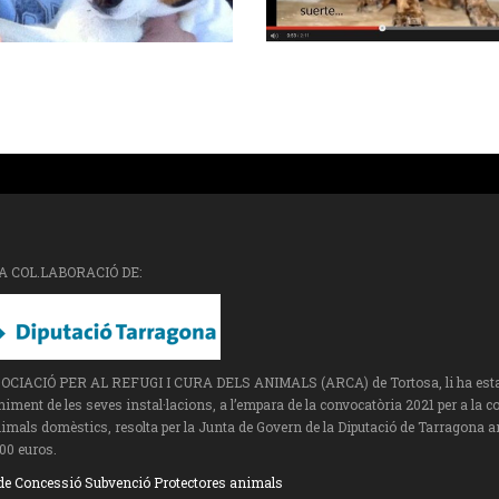
A COL.LABORACIÓ DE:
SOCIACIÓ PER AL REFUGI I CURA DELS ANIMALS (ARCA) de Tortosa, li ha estat a
ment de les seves instal·lacions, a l’empara de la convocatòria 2021 per a la c
imals domèstics, resolta per la Junta de Govern de la Diputació de Tarragona a
00 euros.
de Concessió Subvenció Protectores animals