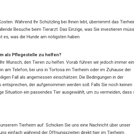
n Kosten. Während Ihr Schützling bei Ihnen lebt, übernimmt das Tierhe
allende Besuche beim Tierarzt. Das Einzige, was Sie investieren müs
ist es, was die Hunde am nötigsten haben.
 als Pflegestelle zu helfen?
 Ihr Wunsch, den Tieren zu helfen. Vorab führen wir jedoch immer ein
ann am Telefon, bei uns in Tortosa im Tierheim oder im Zuhause der
eiligen Fall als angemessen einschätzen. Die Bedingungen in der
entsprechen, der aufgenommen werden soll. Falls Sie noch keinen
ige Situation ein passendes Tier ausgewählt, um zu vermeiden, dass 
 unserem Tierheim auf. Schicken Sie uns eine Nachricht über unser
uns einfach während der Öffnungszeiten direkt hier im Tierheim.