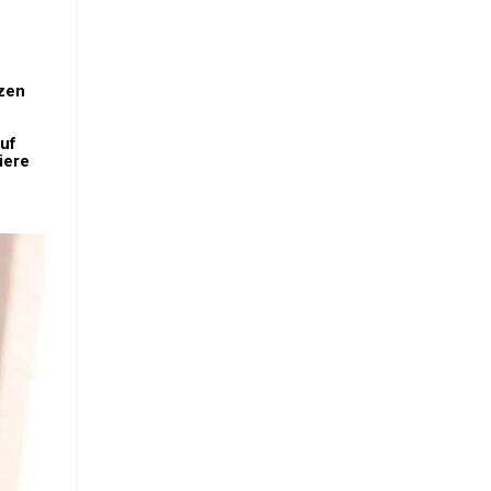
tzen
auf
iere