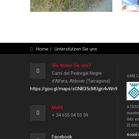
Home
Unterstützen Sie uns
Wo finden Sie uns?
Camí del Pedregal Negre
AMB L
d'Alfara, Aldover (Tarragona)
https://goo.gl/maps/sGNB35cMUgjn4vWn9
A l’AS
Mobil
manteni
+ 34 655 04 03 59
dels an
15.000,
Acord 
Facebook