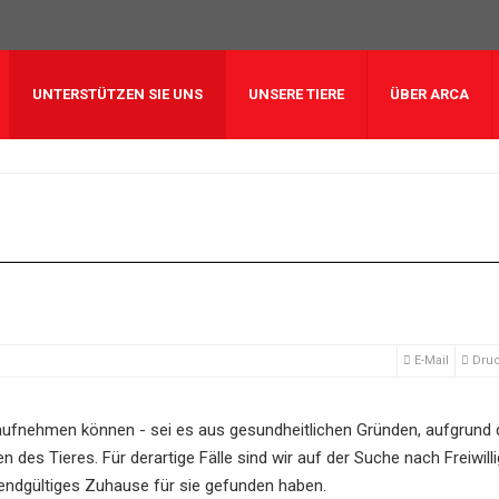
UNTERSTÜTZEN SIE UNS
UNSERE TIERE
ÜBER ARCA
E-Mail
Dru
 aufnehmen können - sei es aus gesundheitlichen Gründen, aufgrund
 des Tieres. Für derartige Fälle sind wir auf der Suche nach Freiwilli
s endgültiges Zuhause für sie gefunden haben.