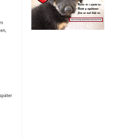
im
sen,
später